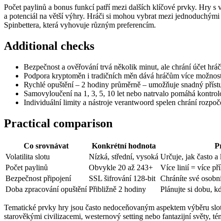
Počet paylinů a bonus funkcí patří mezi dalších klíčové prvky. Hry s
a potenciál na větší výhry. Hráči si mohou vybrat mezi jednoduchými 
Spinbettera, která vyhovuje různým preferencím.
Additional checks
Bezpečnost a ověřování trvá několik minut, ale chrání účet hráč
Podpora kryptoměn i tradičních měn dává hráčům více možnost
Rychlé opuštění – 2 hodiny průměrně – umožňuje snadný příst
Samovyloučení na 1, 3, 5, 10 let nebo natrvalo pomáhá kontrolo
Individuální limity a nástroje verantwoord spelen chrání rozpoč
Practical comparison
Co srovnávat
Konkrétní hodnota
P
Volatilita slotu
Nízká, střední, vysoká
Určuje, jak často a
Počet paylinů
Obvykle 20 až 243+
Více linií = více př
Bezpečnost připojení
SSL šifrování 128-bit
Chráníte své osobní
Doba zpracování opuštění
Přibližně 2 hodiny
Plánujte si dobu, k
Tematické prvky hry jsou často nedoceňovaným aspektem výběru slotu.
starověkými civilizacemi, westernový setting nebo fantazijní světy, t