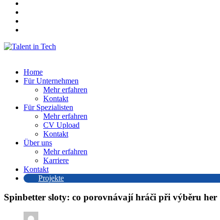
Home
Für Unternehmen
Mehr erfahren
Kontakt
Für Spezialisten
Mehr erfahren
CV Upload
Kontakt
Über uns
Mehr erfahren
Karriere
Kontakt
Projekte
Spinbetter sloty: co porovnávají hráči při výběru her