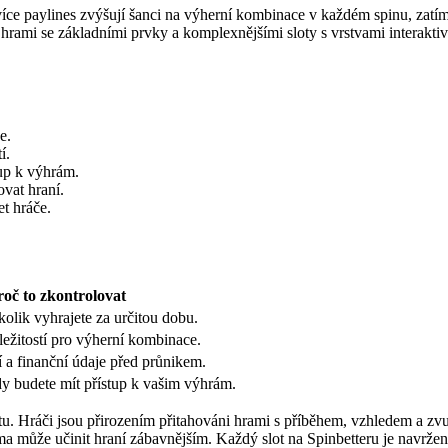
 více paylines zvýšují šanci na výherní kombinace v každém spinu, zatím
hrami se základními prvky a komplexnějšími sloty s vrstvami interaktiv
e.
í.
up k výhrám.
vat hraní.
et hráče.
roč to zkontrolovat
 kolik vyhrajete za určitou dobu.
íležitostí pro výherní kombinace.
 a finanční údaje před průnikem.
dy budete mít přístup k vašim výhrám.
 Hráči jsou přirozením přitahováni hrami s příběhem, vzhledem a zvuko
éma může učinit hraní zábavnějším. Každý slot na Spinbetteru je navrže