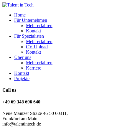
Home
Für Unternehmen
Mehr erfahren
Kontakt
Für Spezialisten
Mehr erfahren
CV Upload
Kontakt
Über uns
Mehr erfahren
Karriere
Kontakt
Projekte
Call us
+49 69 348 696 640
Neue Mainzer Straße 46-50 60311,
Frankfurt am Main
info@talentintech.de