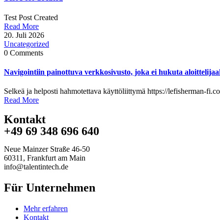
Test Post Created
Read More
20. Juli 2026
Uncategorized
0 Comments
Navigointiin painottuva verkkosivusto, joka ei hukuta aloittelija
Selkeä ja helposti hahmotettava käyttöliittymä https://lefisherman-fi.co
Read More
Kontakt
+49 69 348 696 640
Neue Mainzer Straße 46-50
60311, Frankfurt am Main
info@talentintech.de
Für Unternehmen
Mehr erfahren
Kontakt