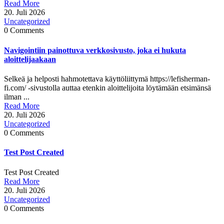
Read More
20. Juli 2026
Uncategorized
0 Comments
Navigointiin painottuva verkkosivusto, joka ei hukuta
aloittelijaakaan
Selkeä ja helposti hahmotettava käyttöliittymä https://lefisherman-
fi.com/ -sivustolla auttaa etenkin aloittelijoita löytämään etsimänsä
ilman ...
Read More
20. Juli 2026
Uncategorized
0 Comments
Test Post Created
Test Post Created
Read More
20. Juli 2026
Uncategorized
0 Comments