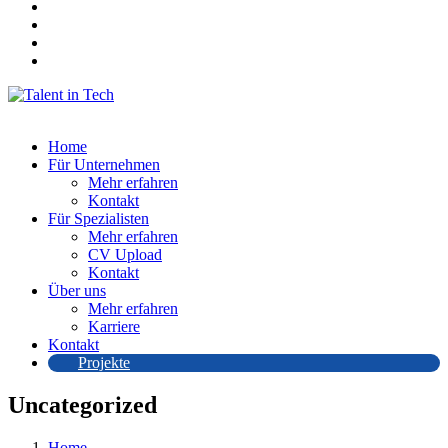
Home
Für Unternehmen
Mehr erfahren
Kontakt
Für Spezialisten
Mehr erfahren
CV Upload
Kontakt
Über uns
Mehr erfahren
Karriere
Kontakt
Projekte
Uncategorized
Home