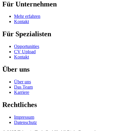
Für Unternehmen
Mehr erfahren
Kontakt
Für Spezialisten
Opportunities
CV Upload
Kontakt
Über uns
Über uns
Das Team
Karriere
Rechtliches
Impressum
Datenschutz