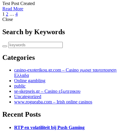
Test Post Created
Read More
Posts
1
2
…
4
Close
navigation
Search by Keywords
Categories
casino-exoterikou.gr.com – Casino χωρισ ταυτοποιηση
Ελλαδα
Online gambling
public
se-skepseis.gr – Casino εξωτερικου
Uncategorized
www.rogueaba.com – Irish online casinos
Recent Posts
RTP en volatiliteit bij Push Gaming