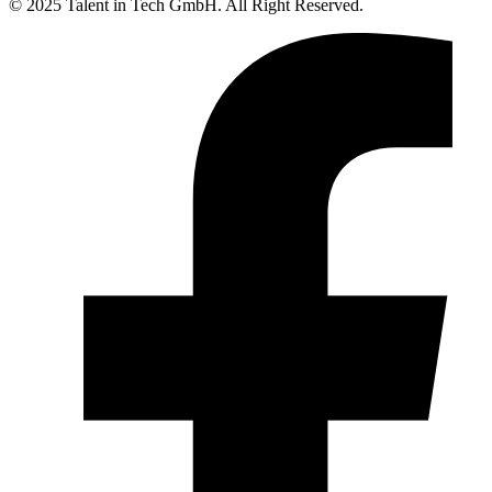
© 2025 Talent in Tech GmbH. All Right Reserved.