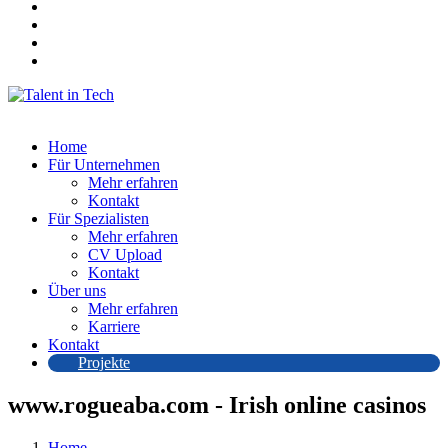
Home
Für Unternehmen
Mehr erfahren
Kontakt
Für Spezialisten
Mehr erfahren
CV Upload
Kontakt
Über uns
Mehr erfahren
Karriere
Kontakt
Projekte
www.rogueaba.com - Irish online casinos
Home