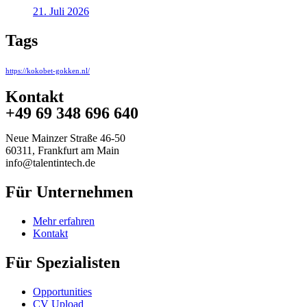
21. Juli 2026
Tags
https://kokobet-gokken.nl/
Kontakt
+49 69 348 696 640
Neue Mainzer Straße 46-50
60311, Frankfurt am Main
info@talentintech.de
Für Unternehmen
Mehr erfahren
Kontakt
Für Spezialisten
Opportunities
CV Upload